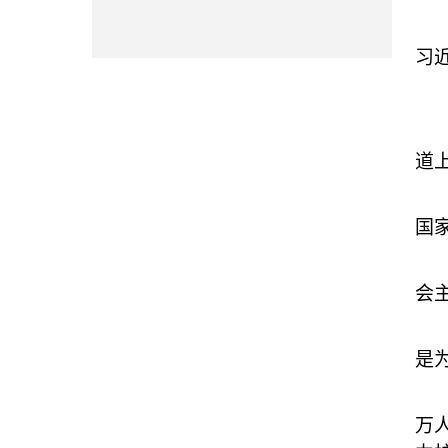
在
习
关
法
道
在
国
制
会
习
是
制
万