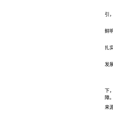
三
引
生
鲜
民
扎
国
发
立
三
下
障
来