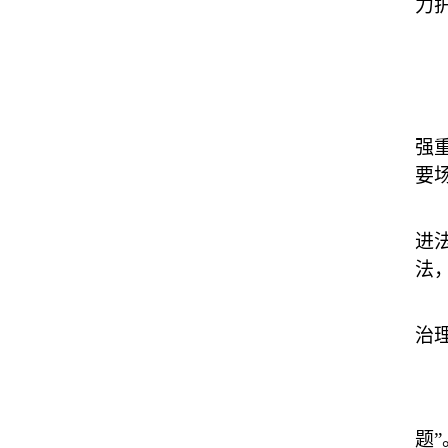
力
以
法
“
强
要
生
进
法
制
治
以
“
题