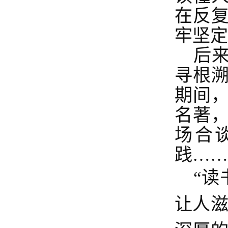
在反
牢坚定
后
寻根
期间
名著
场合
践
……
“
让人滋