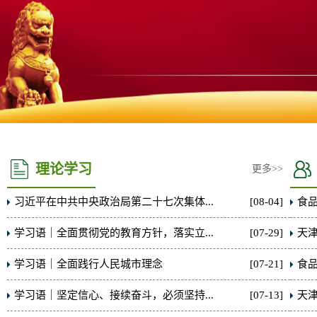
理论学习
更多>>
习近平在中共中央政治局第二十七次集体...
[08-04]
食品
学习语｜全面贯彻党的教育方针，落实立...
[07-29]
天津
学习语｜全面践行人民城市理念
[07-21]
食品
学习语｜坚定信心、接续奋斗，必须坚持...
[07-13]
天津